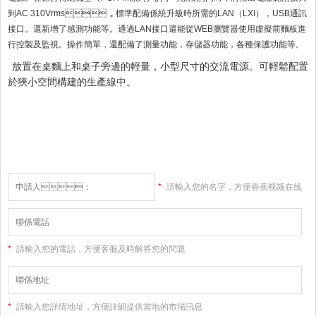
到AC 310Vrms，標準配備係統升級時所需的LAN（LXI），USB通訊
接口。還新增了感測功能等。通過LAN接口還能從WEB瀏覽器使用虛擬前麵板進
行控製及監視。操作簡單，還配備了測量功能，存儲器功能，各種保護功能等。
放置在桌麵上和桌子旁邊的輕量，小型尺寸的交流電源。可輕鬆配置
於狹小空間構建的生產線中。
*
請輸入您的名字，方便香蕉视频在线
看和您聯係
*
請輸入您的電話，方便客服及時解答您的問題
*
請輸入您詳情地址，方便詳細提供當地的市場訊息